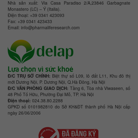
Nhà sản xuất: Via Casa Paradiso 2/A,23846 Garbagnate
Monastero (LC) – Ý (Italia).
Điện thoại: +39 0341 423093
Fax: +39 0341 423433
Email: info@pharmaliferesearch.com
Đ/C TRỤ SỞ CHÍNH:
Biệt thự số L09, lô đất L11, Khu đô thị
mới Dương Nội, P. Dương Nội, Q.Hà Đông, Hà Nội
Đ/C VĂN PHÒNG GIAO DỊCH:
Tầng 6, Tòa nhà Viwaseen, số
48 Phố Tố Hữu, Phường Đại Mỗ, TP. Hà Nội
Điện thoại:
024.38.80.2288
GPKD số 0101982810 do Sở KH&ĐT thành phố Hà Nội cấp
ngày 26/06/2006