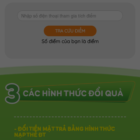
TRA CỨU ĐIỂM
Số điểm của bạn là
điểm
- ĐỔI TIỀN MẶT TRẢ BẰNG HÌNH THỨC
NẠP THẺ ĐT