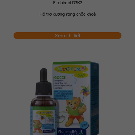
Fitobimbi D3K2
Hỗ trợ xương răng chắc khoẻ
Xem chi tiết