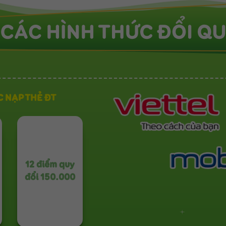
C NẠP THẺ ĐT
12 điểm quy
đổi 150.000