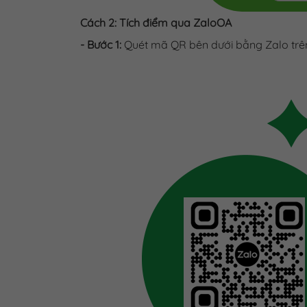
Cách 2: Tích điểm qua ZaloOA
- Bước 1:
Quét mã QR bên dưới bằng Zalo trên 