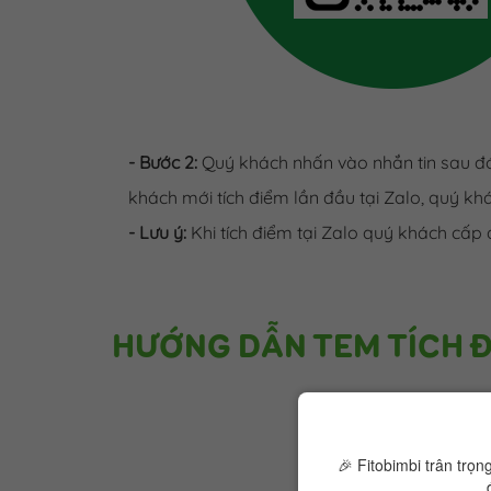
- Bước 2:
Quý khách nhấn vào nhắn tin sau đó
khách mới tích điểm lần đầu tại Zalo, quý kh
- Lưu ý:
Khi tích điểm tại Zalo quý khách cấp
HƯỚNG DẪN TEM TÍCH Đ
🎉 Fitobimbi trân trọ