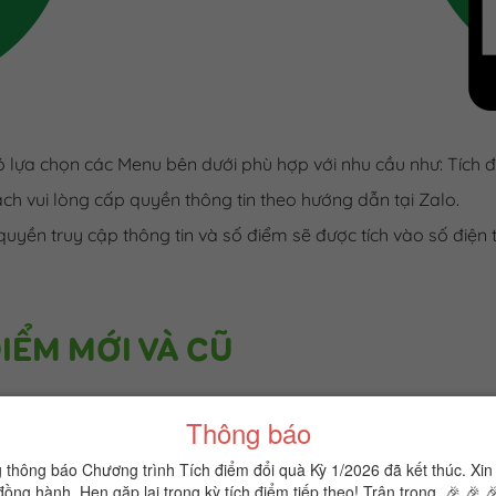
 lựa chọn các Menu bên dưới phù hợp với nhu cầu như: Tích đi
ách vui lòng cấp quyền thông tin theo hướng dẫn tại Zalo.
 quyền truy cập thông tin và số điểm sẽ được tích vào số điện
IỂM MỚI VÀ CŨ
Thông báo
ng thông báo Chương trình Tích điểm đổi quà Kỳ 1/2026 đã kết thúc. X
đồng hành. Hẹn gặp lại trong kỳ tích điểm tiếp theo! Trân trọng. 🎉 🎉 