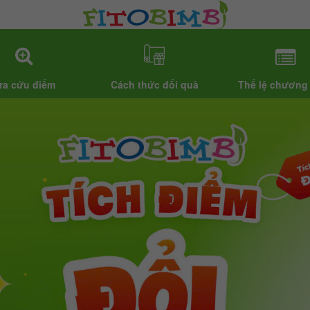
ra cứu điểm
Cách thức đổi quà
Thể lệ chương 