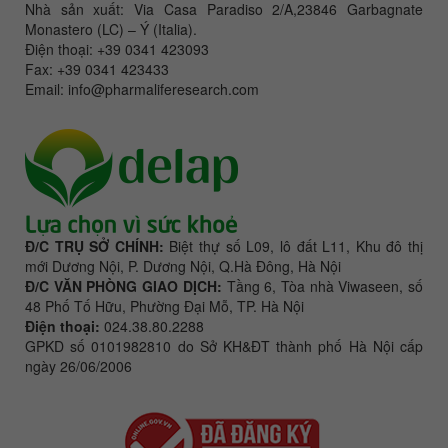
Nhà sản xuất: Via Casa Paradiso 2/A,23846 Garbagnate
Monastero (LC) – Ý (Italia).
Điện thoại: +39 0341 423093
Fax: +39 0341 423433
Email: info@pharmaliferesearch.com
Đ/C TRỤ SỞ CHÍNH:
Biệt thự số L09, lô đất L11, Khu đô thị
mới Dương Nội, P. Dương Nội, Q.Hà Đông, Hà Nội
Đ/C VĂN PHÒNG GIAO DỊCH:
Tầng 6, Tòa nhà Viwaseen, số
48 Phố Tố Hữu, Phường Đại Mỗ, TP. Hà Nội
Điện thoại:
024.38.80.2288
GPKD số 0101982810 do Sở KH&ĐT thành phố Hà Nội cấp
ngày 26/06/2006