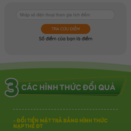
TRA CỨU ĐIỂM
Số điểm của bạn là
điểm
- ĐỔI TIỀN MẶT TRẢ BẰNG HÌNH THỨC
NẠP THẺ ĐT