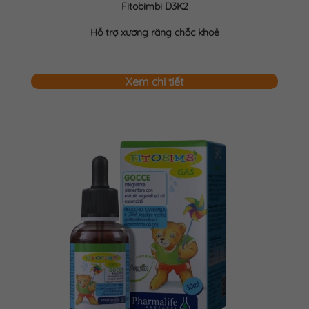
Fitobimbi D3K2
Hỗ trợ xương răng chắc khoẻ
Xem chi tiết