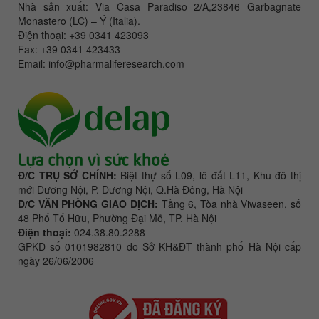
Nhà sản xuất: Via Casa Paradiso 2/A,23846 Garbagnate
Monastero (LC) – Ý (Italia).
Điện thoại: +39 0341 423093
Fax: +39 0341 423433
Email: info@pharmaliferesearch.com
Đ/C TRỤ SỞ CHÍNH:
Biệt thự số L09, lô đất L11, Khu đô thị
mới Dương Nội, P. Dương Nội, Q.Hà Đông, Hà Nội
Đ/C VĂN PHÒNG GIAO DỊCH:
Tầng 6, Tòa nhà Viwaseen, số
48 Phố Tố Hữu, Phường Đại Mỗ, TP. Hà Nội
Điện thoại:
024.38.80.2288
GPKD số 0101982810 do Sở KH&ĐT thành phố Hà Nội cấp
ngày 26/06/2006