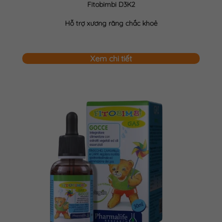
Fitobimbi D3K2
Hỗ trợ xương răng chắc khoẻ
Xem chi tiết