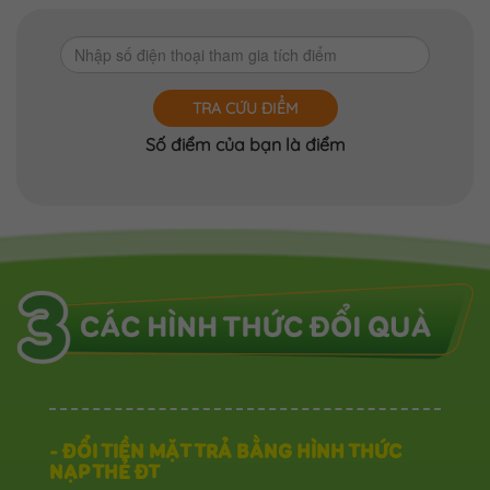
TRA CỨU ĐIỂM
Số điểm của bạn là
điểm
- ĐỔI TIỀN MẶT TRẢ BẰNG HÌNH THỨC
NẠP THẺ ĐT