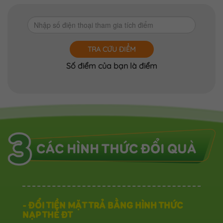
TRA CỨU ĐIỂM
Số điểm của bạn là
điểm
- ĐỔI TIỀN MẶT TRẢ BẰNG HÌNH THỨC
NẠP THẺ ĐT