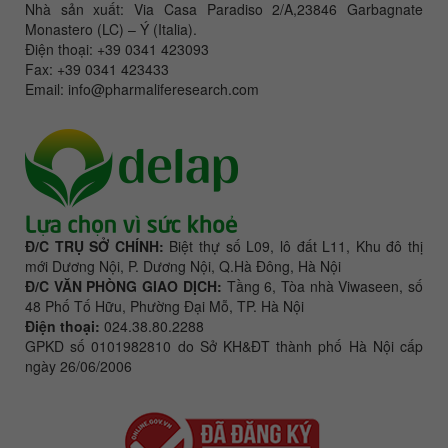
Nhà sản xuất: Via Casa Paradiso 2/A,23846 Garbagnate
Monastero (LC) – Ý (Italia).
Điện thoại: +39 0341 423093
Fax: +39 0341 423433
Email: info@pharmaliferesearch.com
Đ/C TRỤ SỞ CHÍNH:
Biệt thự số L09, lô đất L11, Khu đô thị
mới Dương Nội, P. Dương Nội, Q.Hà Đông, Hà Nội
Đ/C VĂN PHÒNG GIAO DỊCH:
Tầng 6, Tòa nhà Viwaseen, số
48 Phố Tố Hữu, Phường Đại Mỗ, TP. Hà Nội
Điện thoại:
024.38.80.2288
GPKD số 0101982810 do Sở KH&ĐT thành phố Hà Nội cấp
ngày 26/06/2006