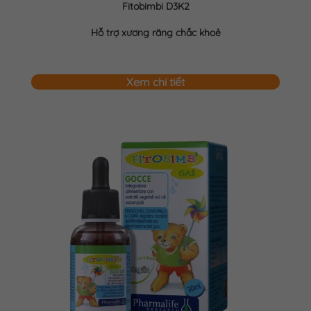
Fitobimbi D3K2
Hỗ trợ xương răng chắc khoẻ
Xem chi tiết