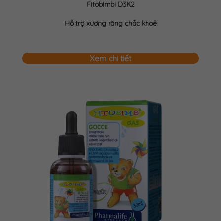
Fitobimbi D3K2
Hỗ trợ xương răng chắc khoẻ
Xem chi tiết