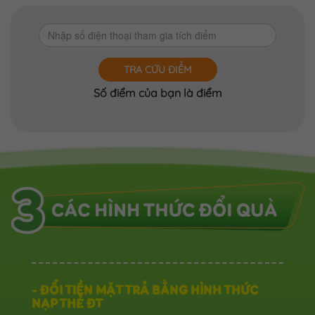
TRA CỨU ĐIỂM
Số điểm của bạn là
điểm
- ĐỔI TIỀN MẶT TRẢ BẰNG HÌNH THỨC
NẠP THẺ ĐT