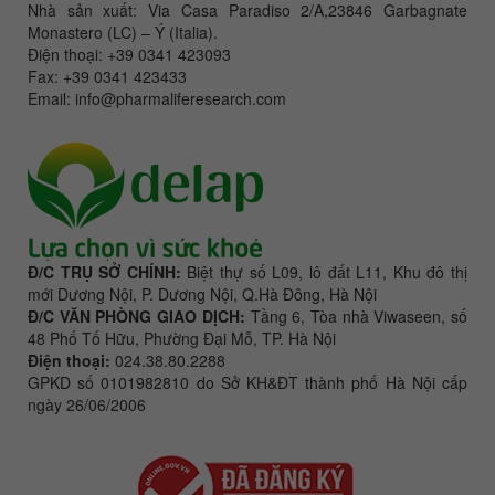
Nhà sản xuất: Via Casa Paradiso 2/A,23846 Garbagnate
Monastero (LC) – Ý (Italia).
Điện thoại: +39 0341 423093
Fax: +39 0341 423433
Email: info@pharmaliferesearch.com
Đ/C TRỤ SỞ CHÍNH:
Biệt thự số L09, lô đất L11, Khu đô thị
mới Dương Nội, P. Dương Nội, Q.Hà Đông, Hà Nội
Đ/C VĂN PHÒNG GIAO DỊCH:
Tầng 6, Tòa nhà Viwaseen, số
48 Phố Tố Hữu, Phường Đại Mỗ, TP. Hà Nội
Điện thoại:
024.38.80.2288
GPKD số 0101982810 do Sở KH&ĐT thành phố Hà Nội cấp
ngày 26/06/2006