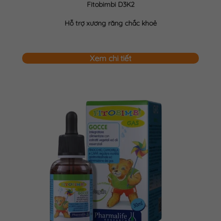
Fitobimbi D3K2
Hỗ trợ xương răng chắc khoẻ
Xem chi tiết