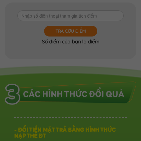
TRA CỨU ĐIỂM
Số điểm của bạn là
điểm
- ĐỔI TIỀN MẶT TRẢ BẰNG HÌNH THỨC
NẠP THẺ ĐT